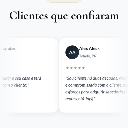
Clientes que confiaram
es
Alex Alesk
AA
Toledo, PR
★★★★★
 seu caso e terá
"Sou cliente há duas décadas. Advocacia s
cliente!"
e compromissada com o cliente. Não med
esforços para adquirir sabedoria para
representá-lo(s)."