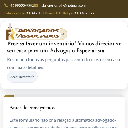
45 99853-9302
fabriciorios.adv@hotmail.com
Fabrício Rios:
OAB 47.152
Daiane F. B. Kekys:
OAB 102.799
Responda em menos de 2 minutos!
Precisa fazer um inventário? Vamos direcionar
seu caso para um Advogado Especialista.
Responda todas as perguntas para entedermos o seu caso
com mais detalhes!
Área: Inventário
Antes de começarmos…
Este formulário
não
cria relação automática advogado-
cliente. Usaremos os dados apenas para avaliar o caso e